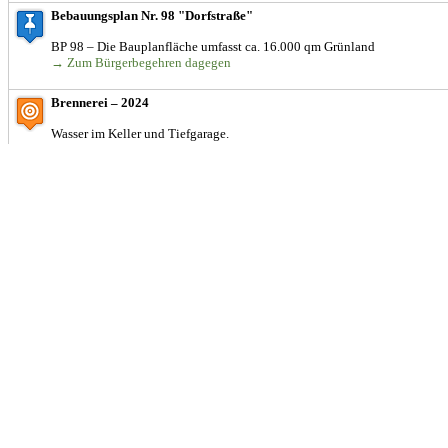
Bebauungsplan Nr. 98 "Dorfstraße"
BP 98 – Die Bauplanfläche umfasst ca. 16.000 qm Grünland
→ Zum Bürgerbegehren dagegen
Brennerei – 2024
Wasser im Keller und Tiefgarage.
Gasthaus der Grieche Keller unter Wasser – 2024
Der Keller des Gasthaus "Der Grieche" stand nach dem Starkregen unter W
geplanter Schulcampus der Sabel Schulen
Bürgerentscheid gewonnen, Bebauung verhindert!
(Geplanter Schulca
→ Zum Bürgerbegehren dagegen
Hohenbrunnerweg 4 – 2024
"Laut Feuerwehr sind über 100.000 Liter Wasser abgepumpt worden. Wir s
Mal."
Hohenbrunner-Weg-4-2024
Backmuellerweg_2024