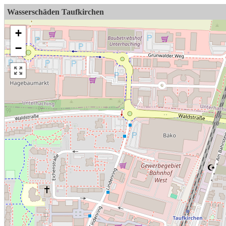
Wasserschäden Taufkirchen
+
−