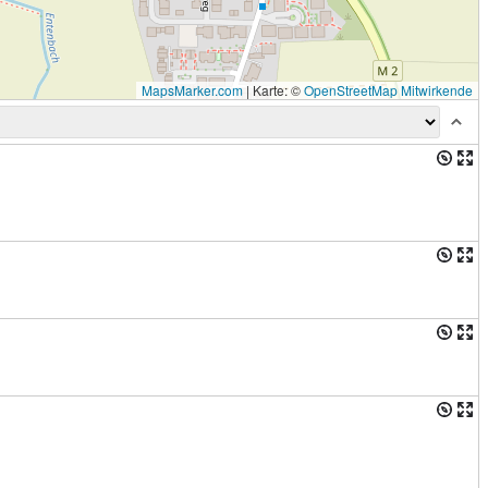
MapsMarker.com
|
Karte: ©
OpenStreetMap Mitwirkende