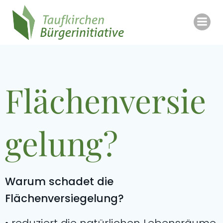
Zum
Inhalt
springen
Flächenversie
gelung?
Warum schadet die
Flächenversiegelung?