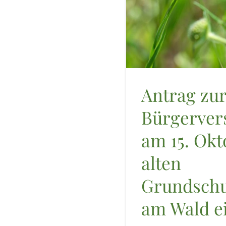
Antrag zu
Bürgerve
am 15. Okt
alten
Grundschu
am Wald e