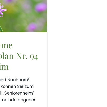
hme
lan Nr. 94
im
und Nachbarn!
5 können Sie zum
4 „Seniorenheim“
 Gemeinde abgeben