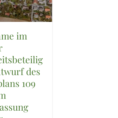
hme im
r
itsbeteilig
twurf des
lans 109
am
Fassung