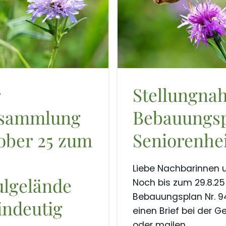
r
Stellungna
rsammlung
Bebauungsp
ober 25 zum
Seniorenhe
Liebe Nachbarinnen 
lgelände
Noch bis zum 29.8.2
Bebauungsplan Nr. 9
indeutig
einen Brief bei der
oder mailen