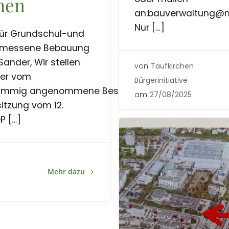
men
an:bauverwaltung@m
Nur […]
für Grundschul-und
gemessene Bebauung
Sander, Wir stellen
von
Taufkirchen
der vom
Bürgerinitiative
timmig angenommene Beschluss aus
am
27/08/2025
itzung vom 12.
P […]
Mehr dazu