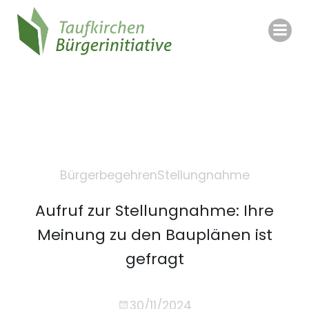
Zum
Inhalt
springen
Bürgerbegehren
Stellungnahme
Aufruf zur Stellungnahme: Ihre
Meinung zu den Bauplänen ist
gefragt
30/11/2024